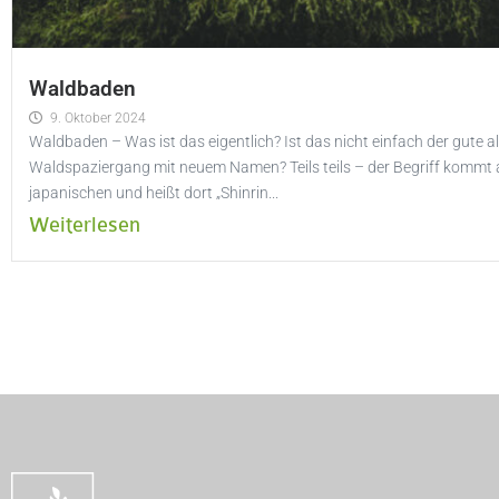
Waldbaden
9. Oktober 2024
Waldbaden – Was ist das eigentlich? Ist das nicht einfach der gute al
Waldspaziergang mit neuem Namen? Teils teils – der Begriff kommt
japanischen und heißt dort „Shinrin...
Weiterlesen