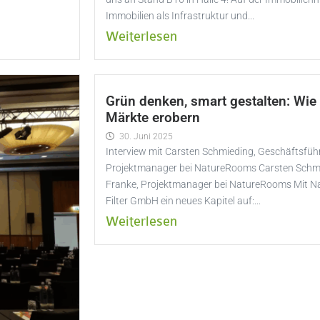
Immobilien als Infrastruktur und...
Weiterlesen
Grün denken, smart gestalten: Wi
Märkte erobern
30. Juni 2025
Interview mit Carsten Schmieding, Geschäftsfüh
Projektmanager bei NatureRooms Carsten Schmi
Franke, Projektmanager bei NatureRooms Mit N
Filter GmbH ein neues Kapitel auf:...
Weiterlesen