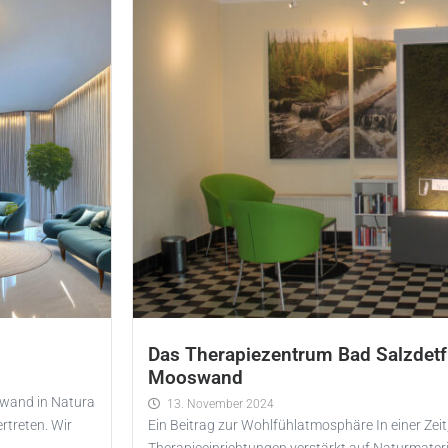
Das Therapiezentrum Bad Salzdetfu
Mooswand
swand in Natura
13. November 2024
rtreten. Wir
Ein Beitrag zur Wohlfühlatmosphäre In einer Zeit,