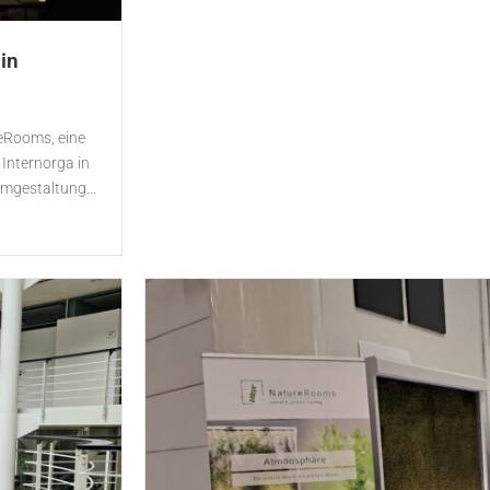
in
eRooms, eine
 Internorga in
mgestaltung...