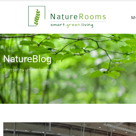
M
NatureBlog
Startseite
»
umweltfreundlich