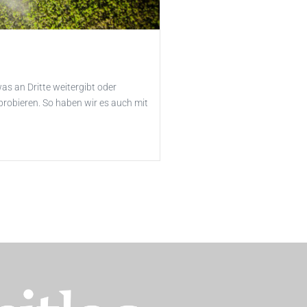
s an Dritte weitergibt oder
probieren. So haben wir es auch mit