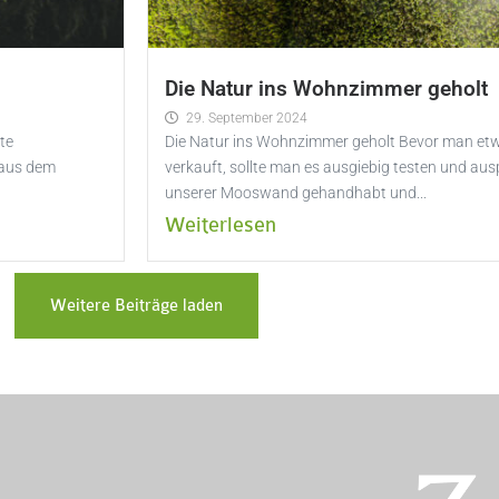
Die Natur ins Wohnzimmer geholt
29. September 2024
te
Die Natur ins Wohnzimmer geholt Bevor man etwa
 aus dem
verkauft, sollte man es ausgiebig testen und aus
unserer Mooswand gehandhabt und...
Weiterlesen
Weitere Beiträge laden