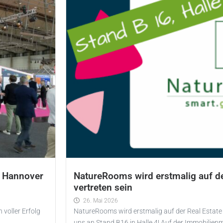
a Hannover
NatureRooms wird erstmalig auf de
vertreten sein
26. Mai 2026
voller Erfolg
NatureRooms wird erstmalig auf der Real Estate
0
uns an Stand B16 in Halle 4! Auf der Immobilien