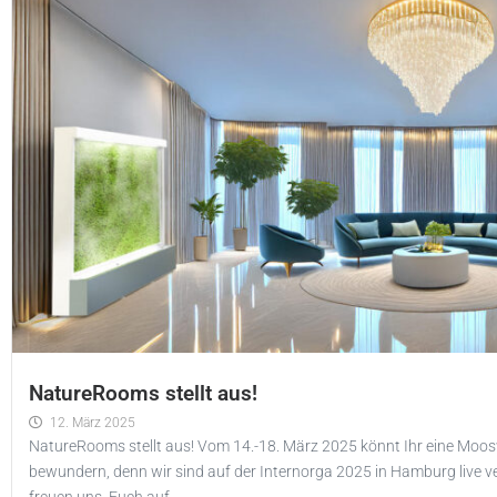
NatureRooms stellt aus!
12. März 2025
NatureRooms stellt aus! Vom 14.-18. März 2025 könnt Ihr eine Moo
bewundern, denn wir sind auf der Internorga 2025 in Hamburg live ve