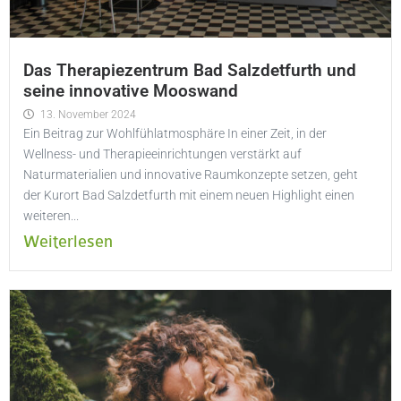
Das Therapiezentrum Bad Salzdetfurth und
seine innovative Mooswand
13. November 2024
Ein Beitrag zur Wohlfühlatmosphäre In einer Zeit, in der
Wellness- und Therapieeinrichtungen verstärkt auf
Naturmaterialien und innovative Raumkonzepte setzen, geht
der Kurort Bad Salzdetfurth mit einem neuen Highlight einen
weiteren...
Weiterlesen