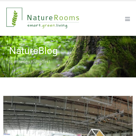
NatureBlog
Startseite
»
Kühleffekt