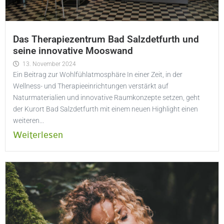
Das Therapiezentrum Bad Salzdetfurth und
seine innovative Mooswand
13. November 2024
Ein Beitrag zur Wohlfühlatmosphäre In einer Zeit, in der
Wellness- und Therapieeinrichtungen verstärkt auf
Naturmaterialien und innovative Raumkonzepte setzen, geht
der Kurort Bad Salzdetfurth mit einem neuen Highlight einen
weiteren...
Weiterlesen