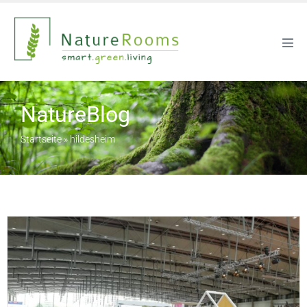
NatureBlog
Startseite
»
hildesheim