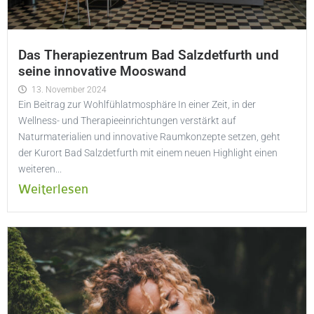
Das Therapiezentrum Bad Salzdetfurth und
seine innovative Mooswand
13. November 2024
Ein Beitrag zur Wohlfühlatmosphäre In einer Zeit, in der
Wellness- und Therapieeinrichtungen verstärkt auf
Naturmaterialien und innovative Raumkonzepte setzen, geht
der Kurort Bad Salzdetfurth mit einem neuen Highlight einen
weiteren...
Weiterlesen