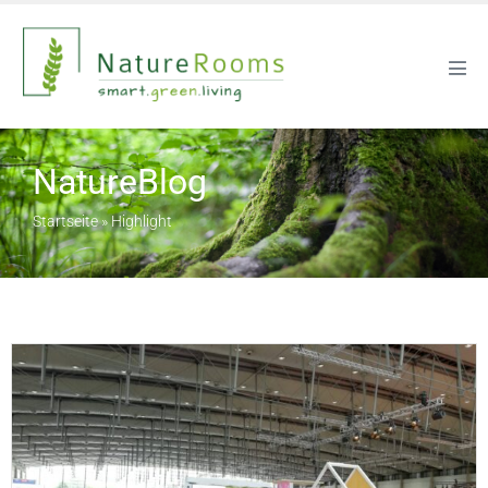
NatureBlog
Startseite
»
Highlight