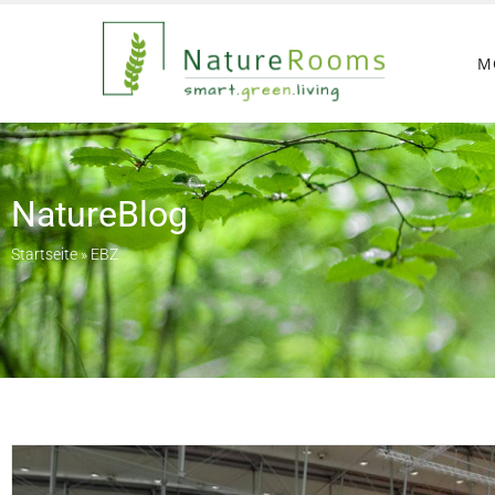
M
NatureBlog
Startseite
»
EBZ