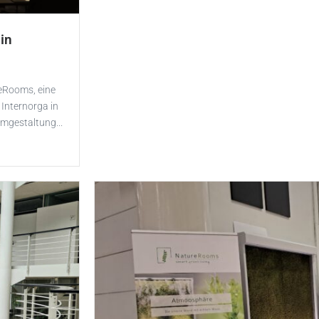
in
eRooms, eine
 Internorga in
mgestaltung...