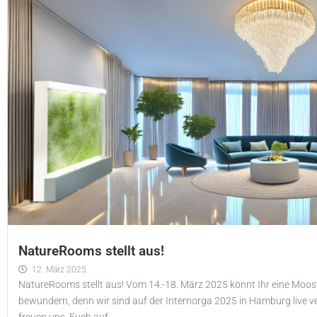
NatureRooms stellt aus!
12. März 2025
NatureRooms stellt aus! Vom 14.-18. März 2025 könnt Ihr eine Moo
bewundern, denn wir sind auf der Internorga 2025 in Hamburg live ve