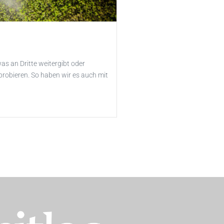
s an Dritte weitergibt oder
probieren. So haben wir es auch mit