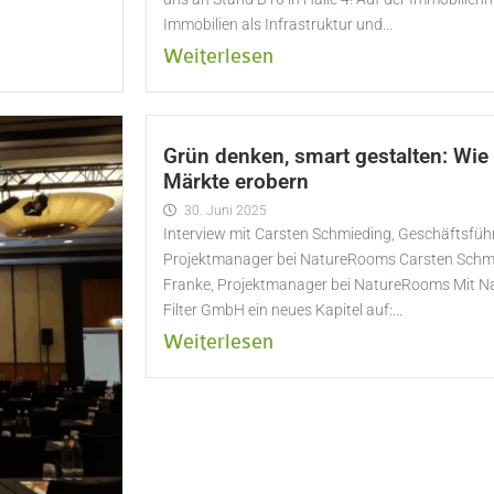
Immobilien als Infrastruktur und...
Weiterlesen
Grün denken, smart gestalten: Wi
Märkte erobern
30. Juni 2025
Interview mit Carsten Schmieding, Geschäftsfüh
Projektmanager bei NatureRooms Carsten Schmi
Franke, Projektmanager bei NatureRooms Mit N
Filter GmbH ein neues Kapitel auf:...
Weiterlesen