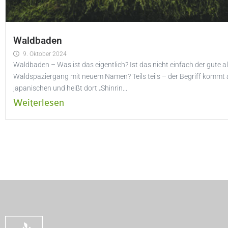
Waldbaden
9. Oktober 2024
Waldbaden – Was ist das eigentlich? Ist das nicht einfach der gute al
Waldspaziergang mit neuem Namen? Teils teils – der Begriff kommt
japanischen und heißt dort „Shinrin...
Weiterlesen