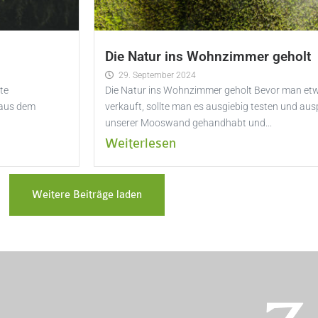
Die Natur ins Wohnzimmer geholt
29. September 2024
te
Die Natur ins Wohnzimmer geholt Bevor man etwa
 aus dem
verkauft, sollte man es ausgiebig testen und aus
unserer Mooswand gehandhabt und...
Weiterlesen
Weitere Beiträge laden