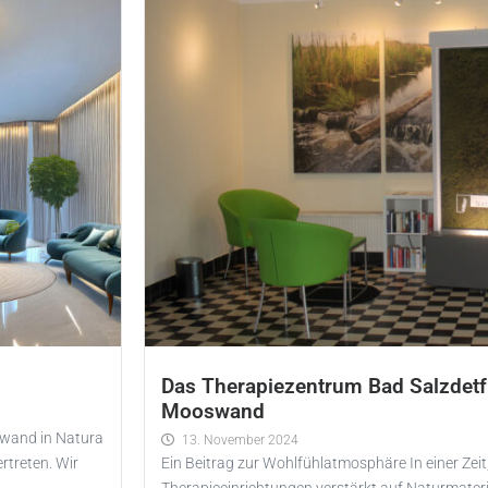
Das Therapiezentrum Bad Salzdetfu
Mooswand
swand in Natura
13. November 2024
rtreten. Wir
Ein Beitrag zur Wohlfühlatmosphäre In einer Zeit,