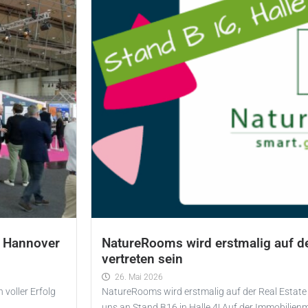
a Hannover
NatureRooms wird erstmalig auf de
vertreten sein
26. Mai 2026
voller Erfolg
NatureRooms wird erstmalig auf der Real Estate
0
uns an Stand B16 in Halle 4! Auf der Immobilien