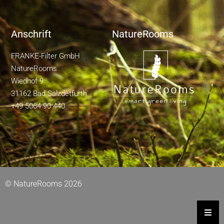
Anschrift
NatureRooms
FRANKE-Filter GmbH
NatureRooms
Wiedhof 9
31162 Bad Salzdetfurth
+49 5064 90 440
© NatureRooms 2026
Hambu